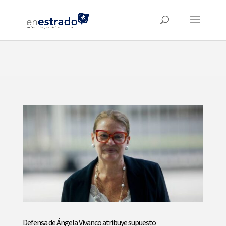
⚠️ Hosting plan for this site has expired.
Renew now
to
avoid service disruption.
Defensa de Ángela Vivanco atribuye supuesto