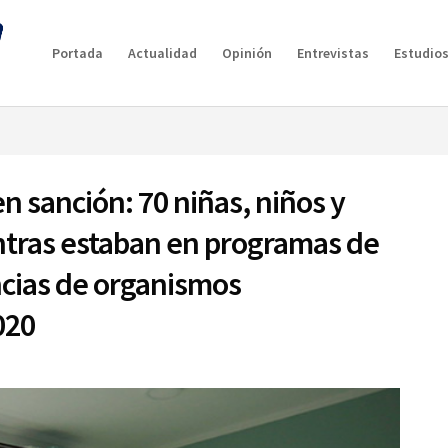
g plan for this site has expired.
Renew now
to avoid service d
Portada
Actualidad
Opinión
Entrevistas
Estudios
 sanción: 70 niñas, niños y
ntras estaban en programas de
ncias de organismos
2020