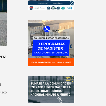
erra
d
Fisco