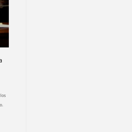
a
los
o.