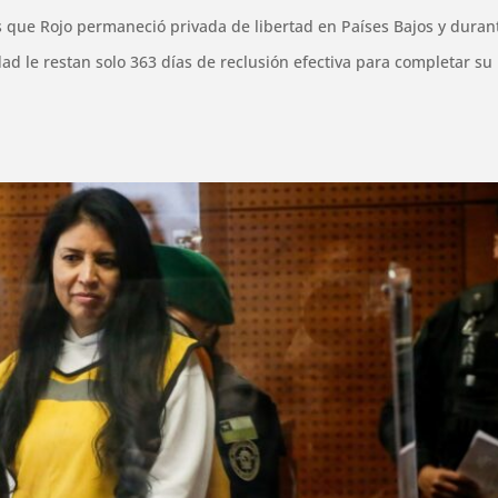
as que Rojo permaneció privada de libertad en Países Bajos y duran
dad le restan solo 363 días de reclusión efectiva para completar su