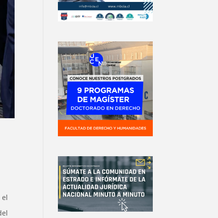
 el
del