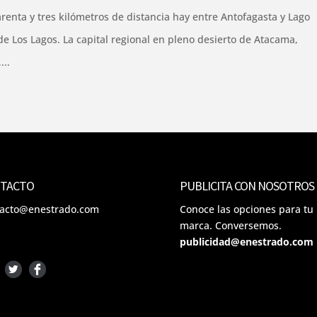
renta y tres kilómetros de distancia hay entre Antofagasta y Lago
e Los Lagos. La capital regional en pleno desierto de Atacama,
...
TACTO
PUBLICITA CON NOSOTROS
tacto@enestrado.com
Conoce las opciones para tu
marca. Conversemos.
publicidad@enestrado.com