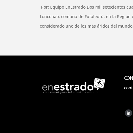
Por: Equipo EnEstrado Dos mil setecientos cua
Lonconao, comuna de Futaleufú, en la Región d
considerado uno de los más áridos del mundo,
CON
con