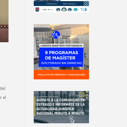
del
r el