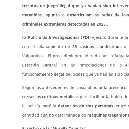
recintos de juego ilegal que ya habían sido interve
detenidas, apunta a desarticular las redes de la
criminales extranjeras detectadas en 2025,.
La
Policía de Investigaciones (PDI)
ejecutó durante la
con el allanamiento de
29 casinos clandestinos
dis
Valparaíso,,. El procedimiento, liderado por la Briga
Estación Central
, en las inmediaciones de la A
funcionamiento ilegal de locales que ya habían sido cla
Según los antecedentes del caso, al notar la presencia 
cerrar las cortinas metálicas
para facilitar la huida de
la policía logró la
detención de tres personas
,entre 
cantidad aún no determinada de
máquinas tragamoned
El rastro de la “Muralla Oriental”