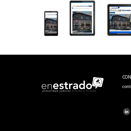
CON
con