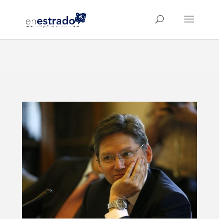
⚠️ Hosting plan for this site has expired.
Renew now
to
avoid service disruption.