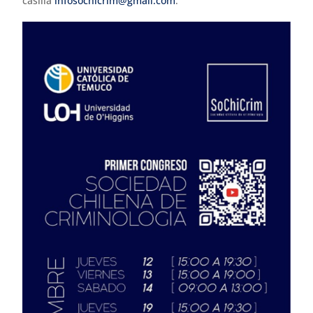
casilla
infosochicrim@gmail.com
.