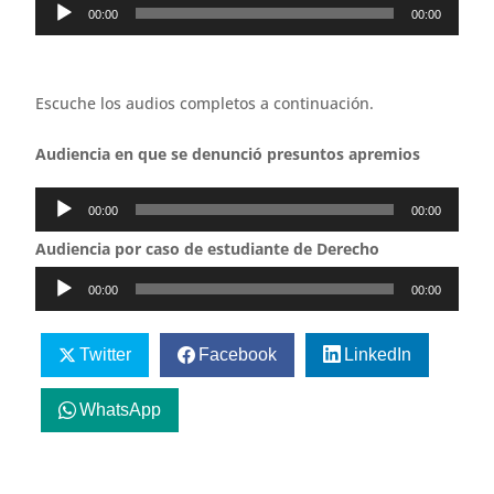
Reproductor
00:00
00:00
de
audio
Escuche los audios completos a continuación.
Audiencia en que se denunció presuntos apremios
Reproductor
00:00
00:00
de
Audiencia por caso de estudiante de Derecho
audio
Reproductor
00:00
00:00
de
audio
Twitter
Facebook
LinkedIn
WhatsApp