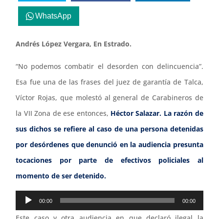
WhatsApp
Andrés López Vergara, En Estrado.
“No podemos combatir el desorden con delincuencia”.
Esa fue una de las frases del juez de garantía de Talca,
Víctor Rojas, que molestó al general de Carabineros de
la VII Zona de ese entonces,
Héctor Salazar. La razón de
sus dichos se refiere al caso de una persona detenidas
por desórdenes que denunció en la audiencia presunta
tocaciones por parte de efectivos policiales al
momento de ser detenido.
Reproductor
00:00
00:00
de
Este caso y otra audiencia en que declaró ilegal la