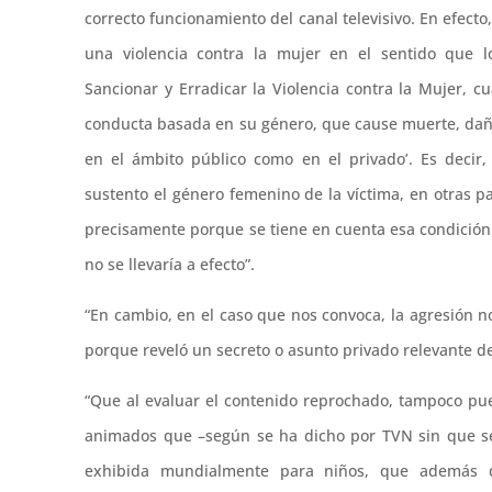
correcto funcionamiento del canal televisivo. En efec
una violencia contra la mujer en el sentido que l
Sancionar y Erradicar la Violencia contra la Mujer, c
conducta basada en su género, que cause muerte, daño o
en el ámbito público como en el privado’. Es decir
sustento el género femenino de la víctima, en otras p
precisamente porque se tiene en cuenta esa condición f
no se llevaría a efecto”.
“En cambio, en el caso que nos convoca, la agresión n
porque reveló un secreto o asunto privado relevante del
“Que al evaluar el contenido reprochado, tampoco pue
animados que –según se ha dicho por TVN sin que sea
exhibida mundialmente para niños, que además d