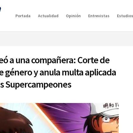
g plan for this site has expired.
Renew now
to avoid service d
Portada
Actualidad
Opinión
Entrevistas
Estudios
eó a una compañera: Corte de
e género y anula multa aplicada
Los Supercampeones