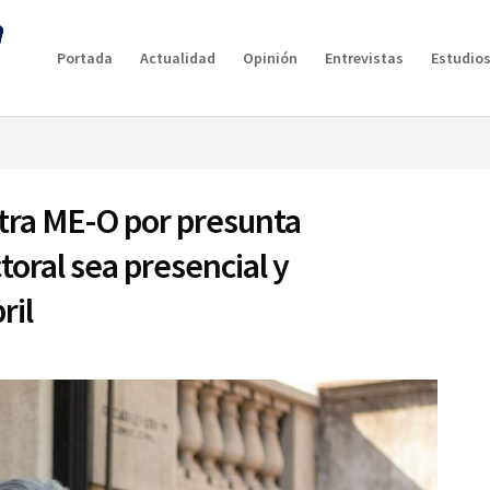
g plan for this site has expired.
Renew now
to avoid service d
Portada
Actualidad
Opinión
Entrevistas
Estudios
ntra ME-O por presunta
ctoral sea presencial y
ril