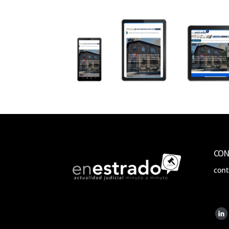
CON
con