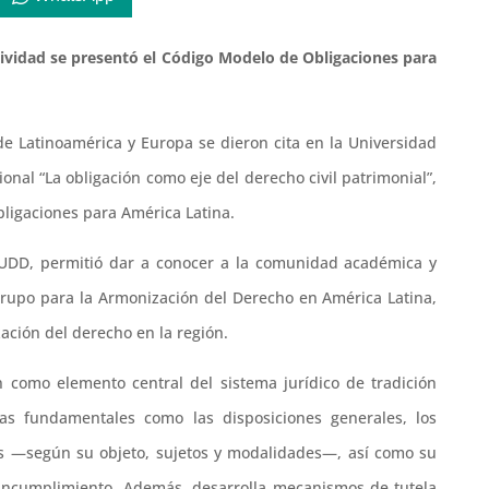
tividad se presentó el Código Modelo de Obligaciones para
e Latinoamérica y Europa se dieron cita en la Universidad
ional “La obligación como eje del derecho civil patrimonial”,
bligaciones para América Latina.
o UDD, permitió dar a conocer a la comunidad académica y
Grupo para la Armonización del Derecho en América Latina,
ción del derecho en la región.
n como elemento central del sistema jurídico de tradición
as fundamentales como las disposiciones generales, los
ones —según su objeto, sujetos y modalidades—, así como su
e incumplimiento. Además, desarrolla mecanismos de tutela