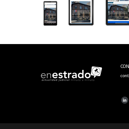
CON
con