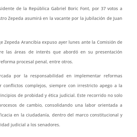
esidente de la República Gabriel Boric Font, por 37 votos a
istro Zepeda asumirá en la vacante por la jubilación de Juan
rge Zepeda Arancibia expuso ayer lunes ante la Comisión de
tre las áreas de interés que abordó en su presentación
a reforma procesal penal, entre otros.
arcada por la responsabilidad en implementar reformas
r conflictos complejos, siempre con irrestricto apego a la
rincipios de probidad y ética judicial. Este recorrido no solo
n procesos de cambio, consolidando una labor orientada a
eficacia en la ciudadanía, dentro del marco constitucional y
idad judicial a los senadores.