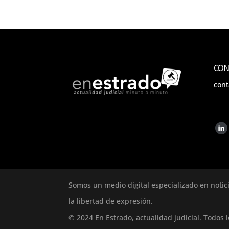
CON
con
Somos un medio digital especializado en notic
la libertad de expresión.
© 2024 En Estrado, actualidad judicial. Todos 