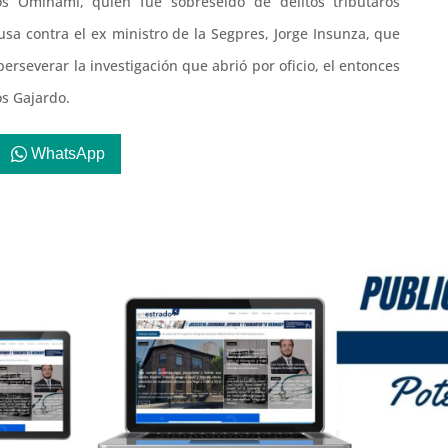
s Ominami, quien fue sobreseído de delitos tributaros
sa contra el ex ministro de la Segpres, Jorge Insunza, que
erseverar la investigación que abrió por oficio, el entonces
os Gajardo.
WhatsApp