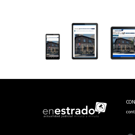
CON
con