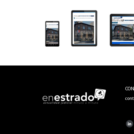
CON
con