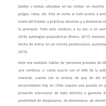
baldes o bolsas ubicadas en las celdas; en muchos 
pulgas, ratas, etc. Esto se suma al nulo acceso a pr
tutela del Estado; a prácticas abusivas y a dinámicas 
la jerarquía. Todo esto conduce, a su vez, a un aum
2018), patologías psiquiátricas (Rivera, 2017), lesione
hecho de entrar en un recinto penitenciario, aument
2019).
Ante esa realidad, hablar de “personas privadas de li
una condena, o -como ocurre con el 34% de la pobl
inocente, cuenta con la certeza de que de ahí e
encarcelado/a hoy en Chile supone una puesta en pe
privación estructural de todo derecho o garantía d
posibilidad de desplazarse, de alimentarse, de dormir