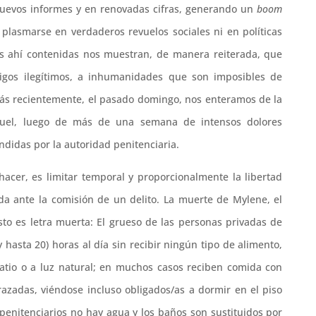
nuevos informes y en renovadas cifras, generando un
boom
 plasmarse en verdaderos revuelos sociales ni en políticas
ras ahí contenidas nos muestran, de manera reiterada, que
igos ilegítimos, a inhumanidades que son imposibles de
ás recientemente, el pasado domingo, nos enteramos de la
uel, luego de más de una semana de intensos dolores
ndidas por la autoridad penitenciaria.
hacer, es limitar temporal y proporcionalmente la libertad
ada ante la comisión de un delito. La muerte de Mylene, el
to es letra muerta: El grueso de las personas privadas de
hasta 20) horas al día sin recibir ningún tipo de alimento,
atio o a luz natural; en muchos casos reciben comida con
razadas, viéndose incluso obligados/as a dormir en el piso
 penitenciarios no hay agua y los baños son sustituidos por