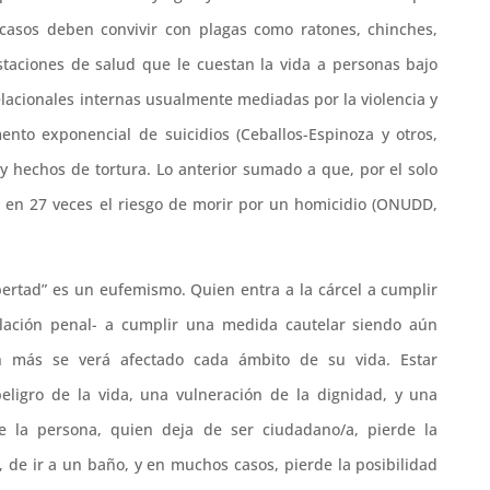
casos deben convivir con plagas como ratones, chinches,
estaciones de salud que le cuestan la vida a personas bajo
relacionales internas usualmente mediadas por la violencia y
ento exponencial de suicidios (Ceballos-Espinoza y otros,
s y hechos de tortura. Lo anterior sumado a que, por el solo
a en 27 veces el riesgo de morir por un homicidio (ONUDD,
bertad” es un eufemismo. Quien entra a la cárcel a cumplir
ación penal- a cumplir una medida cautelar siendo aún
n más se verá afectado cada ámbito de su vida. Estar
ligro de la vida, una vulneración de la dignidad, y una
e la persona, quien deja de ser ciudadano/a, pierde la
, de ir a un baño, y en muchos casos, pierde la posibilidad