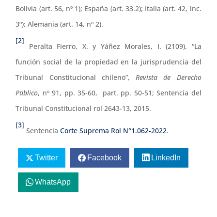
Bolivia (art. 56, nº 1); España (art. 33.2); Italia (art. 42, inc.
3º); Alemania (art. 14, nº 2).
[2]
Peralta Fierro, X. y Yáñez Morales, I. (2109). “La
función social de la propiedad en la jurisprudencia del
Tribunal Constitucional chileno”,
Revista de Derecho
Pu
blico
, nº 91, pp. 35-60, part. pp. 50-51; Sentencia del
Tribunal Constitucional rol 2643-13, 2015.
[3]
Sentencia
Corte Suprema Rol N°1.062-2022
.
Twitter
Facebook
LinkedIn
WhatsApp