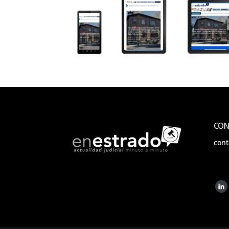
CON
con