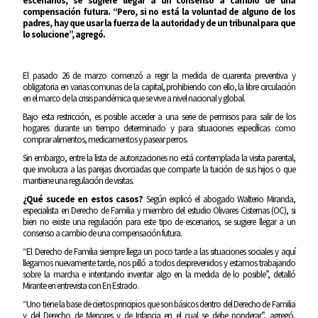
escenarios, se sugiere llegar a un consenso a cambio de una
compensación futura. “Pero, si no está la voluntad de alguno de los
padres, hay que usar la fuerza de la autoridad y de un tribunal para que
lo solucione”, agregó.
El pasado 26 de marzo comenzó a regir la medida de cuarenta preventiva y
obligatoria en varias comunas de la capital, prohibiendo con ello, la libre circulación
en el marco de la crisis pandémica que se vive a nivel nacional y global.
Bajo esta restricción, es posible acceder a una serie de permisos para salir de los
hogares durante un tiempo determinado y para situaciones específicas como
comprar alimentos, medicamentos y pasear perros.
Sin embargo, entre la lista de autorizaciones no está contemplada la visita parental,
que involucra a las parejas divorciadas que comparte la tuición de sus hijos o que
mantiene una regulación de visitas.
¿Qué sucede en estos casos?
Según explicó el abogado Walterio Miranda,
especialista en Derecho de Familia y miembro del estudio Olivares Cisternas (OC), si
bien no existe una regulación para este tipo de escenarios, se sugiere llegar a un
consenso a cambio de una compensación futura.
“El Derecho de Familia siempre llega un poco tarde a las situaciones sociales y aquí
llegamos nuevamente tarde, nos pilló a todos desprevenidos y estamos trabajando
sobre la marcha e intentando inventar algo en la medida de lo posible”, detalló
Mirante en entrevista con En Estrado.
“Uno tiene la base de ciertos principios que son básicos dentro del Derecho de Familia
y del Derecho de Menores y de Infancia en el cual se debe ponderar”, agregó,