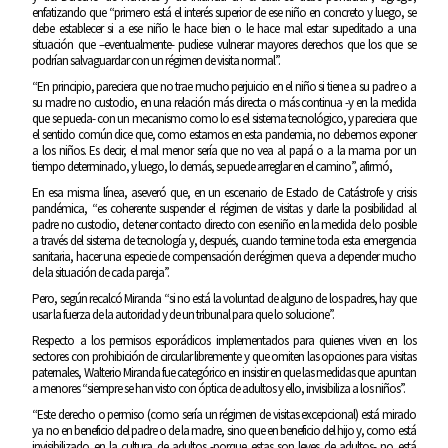
enfatizando que “primero está el interés superior de ese niño en concreto y luego, se
debe establecer si a ese niño le hace bien o le hace mal estar supeditado a una
situación que –eventualmente- pudiese vulnerar mayores derechos que los que se
podrían salvaguardar con un régimen de visita normal”.
“En principio, pareciera que no trae mucho perjuicio en el niño si tiene a su padre o a
su madre no custodio, en una relación más directa o más continua -y en la medida
que se pueda- con un mecanismo como lo es el sistema tecnológico, y pareciera que
el sentido común dice que, como estamos en esta pandemia, no debemos exponer
a los niños. Es decir, el mal menor sería que no vea al papá o a la mama por un
tiempo determinado, y luego, lo demás, se puede arreglar en el camino”, afirmó,
En esa misma línea, aseveró que, en un escenario de Estado de Catástrofe y crisis
pandémica, “es coherente suspender el régimen de visitas y darle la posibilidad al
padre no custodio, de tener contacto directo con ese niño en la medida de lo posible
a través del sistema de tecnología y, después, cuando termine toda esta emergencia
sanitaria, hacer una especie de compensación de régimen que va a depender mucho
de la situación de cada pareja”.
Pero, según recalcó Miranda “si no está la voluntad de alguno de los padres, hay que
usar la fuerza de la autoridad y de un tribunal para que lo solucione”.
Respecto a los permisos esporádicos implementados para quienes viven en los
sectores con prohibición de circular libremente y que omiten las opciones para visitas
paternales, Walterio Miranda fue categórico en insistir en que las medidas que apuntan
a menores “siempre se han visto con óptica de adultos y ello, invisibiliza a los niños”.
“Este derecho o permiso (como sería un régimen de visitas excepcional) está mirado
ya no en beneficio del padre o de la madre, sino que en beneficio del hijo y, como está
invisibilizado en la cultura de adultos -porque estas son leyes de adultos- no está