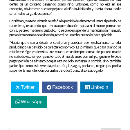
dentro de un contexto pensando como niño. Entonces, como no está en ese
concepto, obviamente que trae perjuicio al niño invisibilizado y –hasta ahora- nadie
se ha hecho cargo de ese punto”.
Por último, Walterio Miranda se refirió a la pensión de alimentos durante el periodo de
cuarentena, recalcando que –en cualquier situación- ya sea si el menor permanece
con su padre o madre no custodio, no se puede suspender la manutención mensual,
pues existen normas de aplicación general del Derecho que no lo hace aplicable.
“Habría que entrar a debatir o cuestionar y acreditar que –efectivamente- se está
produciendo un perjuicio de carácter económico. Es lo mismo que pasa cuando se
establece el régimen de visitas en el verano, en un tiempo normal: si el padre o madre
no custodio estuvo –por ejemplo- todo el mes de enero con su hijo, igualmente debe
pagar pensión de alimento porque esta no solo involucra la comida, sino también
gastos fijos como es la vivienda, educación, luz, agua, por tanto, ningún juez podría
suspender la manutención por ciertos periodos”, puntualizó el abogado.
Twitter
Facebook
LinkedIn
WhatsApp