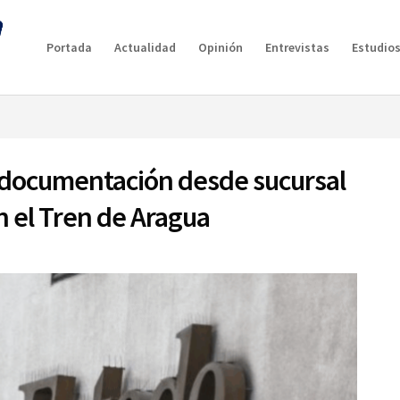
g plan for this site has expired.
Renew now
to avoid service d
Portada
Actualidad
Opinión
Entrevistas
Estudios
a documentación desde sucursal
 el Tren de Aragua