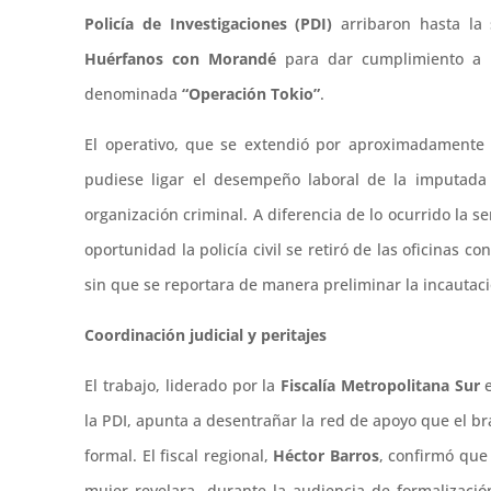
Policía de Investigaciones (PDI)
arribaron hasta la
Huérfanos con Morandé
para dar cumplimiento a 
denominada
“Operación Tokio”
.
El operativo, que se extendió por aproximadamente 
pudiese ligar el desempeño laboral de la imputad
organización criminal. A diferencia de lo ocurrido la
oportunidad la policía civil se retiró de las oficinas c
sin que se reportara de manera preliminar la incauta
Coordinación judicial y peritajes
El trabajo, liderado por la
Fiscalía Metropolitana Sur
e
la PDI, apunta a desentrañar la red de apoyo que el bra
formal. El fiscal regional,
Héctor Barros
, confirmó que 
mujer revelara, durante la audiencia de formalizac