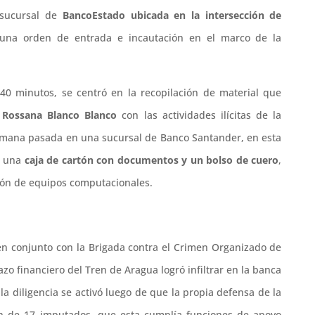
 sucursal de
BancoEstado ubicada en la intersección de
una orden de entrada e incautación en el marco de la
40 minutos, se centró en la recopilación de material que
a
Rossana Blanco Blanco
con las actividades ilícitas de la
 semana pasada en una sucursal de Banco Santander, en esta
on una
caja de cartón con documentos y un bolso de cuero
,
ción de equipos computacionales.
n conjunto con la Brigada contra el Crimen Organizado de
zo financiero del Tren de Aragua logró infiltrar en la banca
la diligencia se activó luego de que la propia defensa de la
ión de 17 imputados, que esta cumplía funciones de apoyo