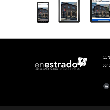
CON
con