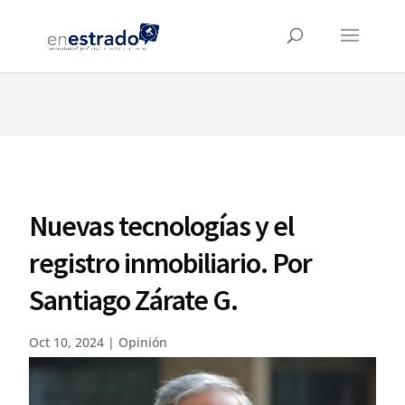
⚠️ Hosting plan for this site has expired.
Renew now
to
avoid service disruption.
Nuevas tecnologías y el
registro inmobiliario. Por
Santiago Zárate G.
Oct 10, 2024
|
Opinión