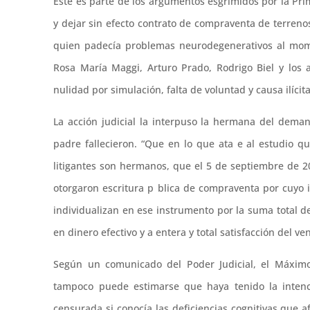
Este es parte de los argumentos esgrimidos por la Prim
y dejar sin efecto contrato de compraventa de terreno
quien padecía problemas neurodegenerativos al momen
Rosa María Maggi, Arturo Prado, Rodrigo Biel y los ab
nulidad por simulación, falta de voluntad y causa ilícita
La acción judicial la interpuso la hermana del dem
padre fallecieron. “Que en lo que ata e al estudio q
litigantes son hermanos, que el 5 de septiembre de 2
otorgaron escritura p blica de compraventa por cuyo 
individualizan en ese instrumento por la suma total d
en dinero efectivo y a entera y total satisfacción del ve
Según un comunicado del Poder Judicial, el Máximo
tampoco puede estimarse que haya tenido la intenc
censurada si conocía las deficiencias cognitivas que 