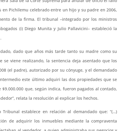
era Sala de la Corte Suprema para anular de oficio el fallo
s en Pichilemu celebrado entre un hijo y su padre en 2006,
to de la firma. El tribunal –integrado por los ministros
ogados (i) Diego Munita y Julio Pallavicini– estableció la
.
andado, dado que años más tarde tanto su madre como su
ue se viene realizando, la sentencia deja asentado que los
008 (el padre), autorizado por su cónyuge, y el demandado
intermedio este último adquiri las dos propiedades que se
e $9.000.000 que, según indica, fueron pagados al contado,
ndedor”, relata la resolución al explicar los hechos.
 Tribunal establece en relación al demandado que: “(…)
ión de adquirir los inmuebles mediante la compraventa
afectaban al vendedor, a quien administraba sus negocios y