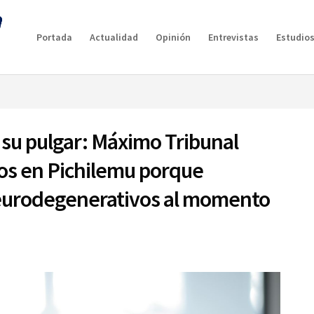
g plan for this site has expired.
Renew now
to avoid service d
Portada
Actualidad
Opinión
Entrevistas
Estudios
 su pulgar: Máximo Tribunal
os en Pichilemu porque
eurodegenerativos al momento