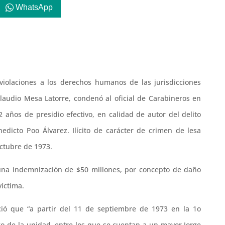
WhatsApp
 violaciones a los derechos humanos de las jurisdicciones
laudio Mesa Latorre, condenó al oficial de Carabineros en
 años de presidio efectivo, en calidad de autor del delito
edicto Poo Álvarez. Ilícito de carácter de crimen de lesa
ctubre de 1973.
r una indemnización de $50 millones, por concepto de daño
víctima.
eció que “a partir del 11 de septiembre de 1973 en la 1o
o de la unidad, entre los que se cuentan a un mayor Jorge