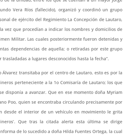
do Vera Ríos (fallecido), organizó y coordinó un grupo
sonal de ejército del Regimiento La Concepción de Lautaro,
a la vez que procedían a indicar los nombres y domicilios de
imen Militar. Las cuales posteriormente fueron detenidas y
tintas dependencias de aquella; o retiradas por este grupo
r trasladadas a lugares desconocidos hasta la fecha”.
Álvarez transitaba por el centro de Lautaro, esto es por la
bineros perteneciente a la 1o Comisaría de Lautaro; los que
ual se disponía a avanzar. Que en ese momento doña Myriam
bano Poo, quien se encontraba circulando precisamente por
en desde el interior de un vehículo en movimiento le grita
neros’. Que tras la citada alerta esta última se dirige
informa de lo sucedido a doña Hilda Fuentes Ortega, la cual