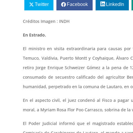
Twitter
Facebook
LinkedIn
Créditos Imagen : INDH
En Estrado.
El ministro en visita extraordinaria para causas por
Temuco, Valdivia, Puerto Montt y Coyhaique, Álvaro C
retiro Jorge Enrique Schweizer Gómez a la pena de 12
consumado de secuestro calificado del agricultor Ben
humanidad, perpetrado en la comuna de Lautaro, en o
En el aspecto civil, el juez condenó al Fisco a paga
moral, a Myriam Rosa Flor Poo Carrasco, sobrina de la 
El Poder Judicial informó que el magistrado establ
Comisaría de Carabineros de Lautaro, el mando a carg