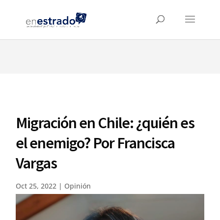
⚠️ Hosting plan for this site has expired.
Renew now
to
avoid service disruption.
Migración en Chile: ¿quién es
el enemigo? Por Francisca
Vargas
Oct 25, 2022
|
Opinión