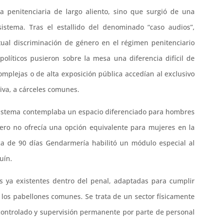
a penitenciaria de largo aliento, sino que surgió de una
stema. Tras el estallido del denominado “caso audios”,
ual discriminación de género en el régimen penitenciario
olíticos pusieron sobre la mesa una diferencia difícil de
omplejas o de alta exposición pública accedían al exclusivo
tiva, a cárceles comunes.
l sistema contemplaba un espacio diferenciado para hombres
ero no ofrecía una opción equivalente para mujeres en la
ca de 90 días Gendarmería habilitó un módulo especial al
uín.
es ya existentes dentro del penal, adaptadas para cumplir
e los pabellones comunes. Se trata de un sector físicamente
 controlado y supervisión permanente por parte de personal