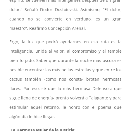
espíritu se vuelven más inteligentes después de un gran
dolor.” Señaló Fiodor Dostoievski. Asimismo, “El dolor,
cuando no se convierte en verdugo, es un gran
maestro”. Reafirmó Concepción Arenal.
Ergo, la luz que podrá ayudarnos en esa ruta es la
inteligencia, unida al valor, al compromiso y al temple
bien forjado. Saber que durante la noche más oscura es
posible encontrar las más bellas estrellas y que entre los
cactus también -como nos consta- brotan hermosas
flores. Por eso, sé que la más hermosa Defensora-que
sigue llena de energía- pronto volverá a Talagante y para
estimular aquel retorno, le honro con el poema que
algún día le hice llegar.
La Hermosa Mujer de la Justicia
: