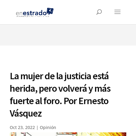
⚠️ Hosting plan for this site has expired.
Renew now
to
avoid service disruption.
La mujer de la justicia está
herida, pero volverá y más
fuerte al foro. Por Ernesto
Vásquez
Oct 23, 2022
|
Opinión