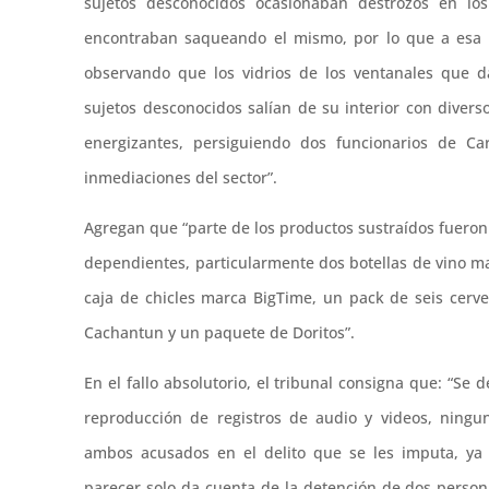
sujetos desconocidos ocasionaban destrozos en lo
encontraban saqueando el mismo, por lo que a esa 
observando que los vidrios de los ventanales que 
sujetos desconocidos salían de su interior con divers
energizantes, persiguiendo dos funcionarios de C
inmediaciones del sector”.
Agregan que “parte de los productos sustraídos fuer
dependientes, particularmente dos botellas de vino m
caja de chicles marca BigTime, un pack de seis cer
Cachantun y un paquete de Doritos”.
En el fallo absolutorio, el tribunal consigna que: “S
reproducción de registros de audio y videos, ningu
ambos acusados en el delito que se les imputa, ya 
parecer solo da cuenta de la detención de dos perso