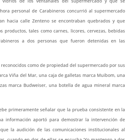
s vidrios de los ventanales del supermercado y que se
hora personal de Carabineros concurrió al supermercado
dan hacia calle Zenteno se encontraban quebrados y que
os productos, tales como carnes, licores, cervezas, bebidas
arabineros a dos personas que fueron detenidas en las
on reconocidos como de propiedad del supermercado por sus
arca Viña del Mar, una caja de galletas marca Muibom, una
vezas marca Budweiser, una botella de agua mineral marca
e debe primeramente señalar que la prueba consistente en la
na información aportó para demostrar la intervención de
que la audición de las comunicaciones institucionales al
nas, cuando en dos de ellas se escucha ‘Yo mantengo a dos