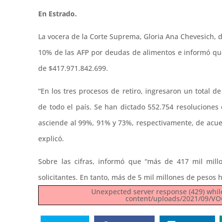
En Estrado.
La vocera de la Corte Suprema, Gloria Ana Chevesich, d
10% de las AFP por deudas de alimentos e informó que
de $417.971.842.699.
“En los tres procesos de retiro, ingresaron un total d
de todo el país. Se han dictado 552.754 resolucione
asciende al 99%, 91% y 73%, respectivamente, de acuer
explicó.
Sobre las cifras, informó que “más de 417 mil mill
solicitantes. En tanto, más de 5 mil millones de pesos
Unexpected server response (429) whil
content/uploads/2021/09/VO