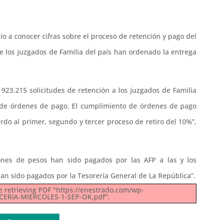
io a conocer cifras sobre el proceso de retención y pago del
 los juzgados de Familia del país han ordenado la entrega
e 923.215 solicitudes de retención a los juzgados de Familia
s de órdenes de pago. El cumplimiento de órdenes de pago
do al primer, segundo y tercer proceso de retiro del 10%”,
ones de pesos han sido pagados por las AFP a las y los
 han sido pagados por la Tesorería General de La República”.
e retrieving PDF "https://enestrado.com/wp-
CERIA-MIERCOLES-1-SEP-OK.pdf".