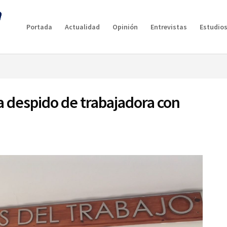
g plan for this site has expired.
Renew now
to avoid service d
Portada
Actualidad
Opinión
Entrevistas
Estudios
a despido de trabajadora con