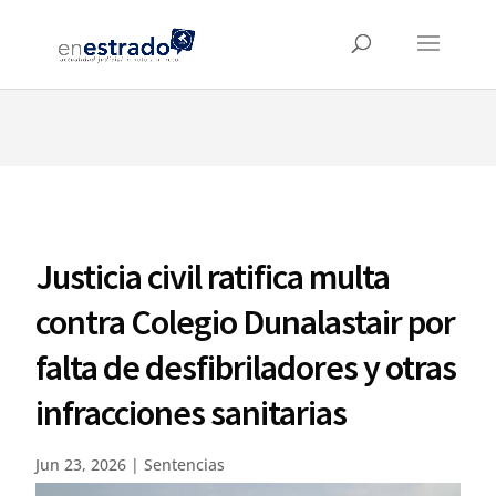
⚠️ Hosting plan for this site has expired.
Renew now
to
avoid service disruption.
Justicia civil ratifica multa
contra Colegio Dunalastair por
falta de desfibriladores y otras
infracciones sanitarias
Jun 23, 2026
|
Sentencias