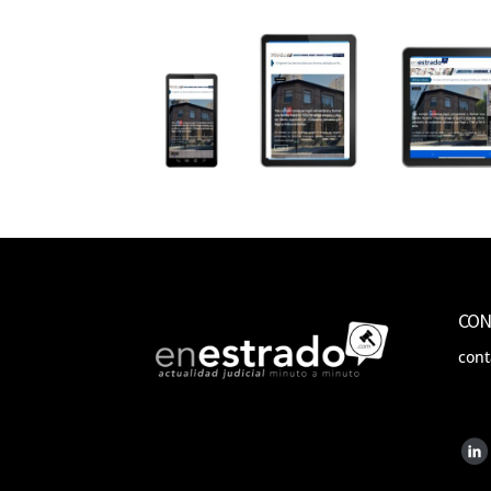
CON
con