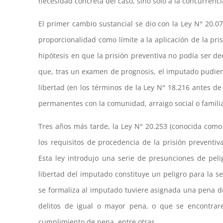
necesidad concreta del caso, sino sólo a la concurrenc
El primer cambio sustancial se dio con la Ley N° 20.07
proporcionalidad como límite a la aplicación de la pri
hipótesis en que la prisión preventiva no podía ser de
que, tras un examen de prognosis, el imputado pudiere
libertad (en los términos de la Ley N° 18.216 antes de
permanentes con la comunidad, arraigo social o familia
Tres años más tarde, la Ley N° 20.253 (conocida como
los requisitos de procedencia de la prisión preventiv
Esta ley introdujo una serie de presunciones de pel
libertad del imputado constituye un peligro para la se
se formaliza al imputado tuviere asignada una pena d
delitos de igual o mayor pena, o que se encontrar
cumplimiento de pena, entre otras.