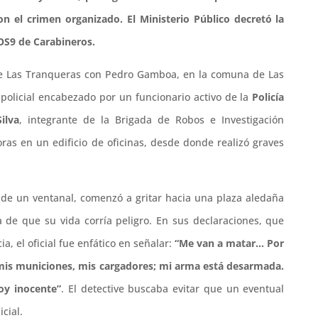
on el crimen organizado. El Ministerio Público decretó la
OS9 de Carabineros.
 de Las Tranqueras con Pedro Gamboa, en la comuna de Las
policial encabezado por un funcionario activo de la
Policía
ilva
, integrante de la Brigada de Robos e Investigación
oras en un edificio de oficinas, desde donde realizó graves
 de un ventanal, comenzó a gritar hacia una plaza aledaña
 de que su vida corría peligro. En sus declaraciones, que
a, el oficial fue enfático en señalar:
“Me van a matar… Por
mis municiones, mis cargadores; mi arma está desarmada.
oy inocente”
. El detective buscaba evitar que un eventual
cial.