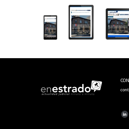
CON
con