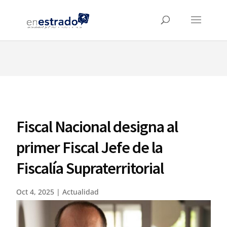
⚠️ Hosting plan for this site has expired.
Renew now
to
avoid service disruption.
Fiscal Nacional designa al
primer Fiscal Jefe de la
Fiscalía Supraterritorial
Oct 4, 2025
|
Actualidad