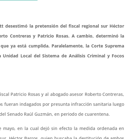
t desestimó la pretensión del fiscal regional sur Héctor
rto Contreras y Patricio Rosas. A cambio, determinó la
que ya está cumplida. Paralelamente, la Corte Suprema
Unidad Local del Sistema de Análisis Criminal y Focos
 fiscal Patricio Rosas y al abogado asesor Roberto Contreras,
os fueran indagados por presunta infracción sanitaria luego
io del Senado Raúl Guzmán, en periodo de cuarentena.
de mayo, en la cual dejó sin efecto la medida ordenada en
o sur, Héctor Barros, quien buscaba la destitución de ambos