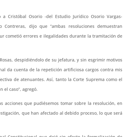
 a Cristóbal Osorio -del Estudio Jurídico Osorio Vargas-
to Contreras, dijo que “ambas resoluciones demuestran
ur cometió errores e ilegalidades durante la tramitación de
l Rosas, despidiéndolo de su jefatura, y sin esgrimir motivos
onal da cuenta de la repetición artificiosa cargos contra mis
fectiva de atenuantes. Así, tanto la Corte Suprema como el
n el caso”, agregó.
as acciones que pudiésemos tomar sobre la resolución, en
estigación, que han afectado al debido proceso, lo que será
nal Constitucional que dejó sin efecto la formalización de