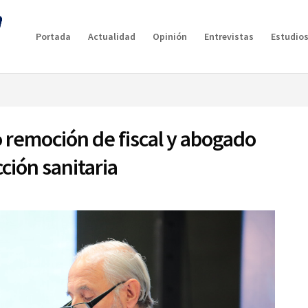
g plan for this site has expired.
Renew now
to avoid service d
Portada
Actualidad
Opinión
Entrevistas
Estudios
to remoción de fiscal y abogado
ción sanitaria