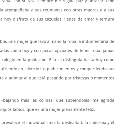
e vida- con su voz, siempre me regala paz y abrazarla me
 la acompañaba a sus reuniones con otras madres o a sus
hoy disfruto de sus cazuelas, llenas de amor y ternura
íble, una mujer que lavó a mano la ropa la indumentaria de
aradas como hoy y con pocas opciones de tener ropa; jamás
 colegio en la población. Ella se distinguía hasta hoy como
 sufriendo en silencio los padecimientos y compartiendo sus
esta a animar al que está pasando por tristezas o momentos
–bajando más las colinas, que subiéndolas- me agrada
ropios labios, que es una mujer plenamente feliz.
revalece el individualismo, la deslealtad, la soberbia y el