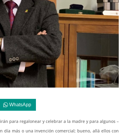
WhatsApp
irán para regalonear y celebrar a la madre y para algunos –
n día más o una invención comercial; bueno, allá ellos con