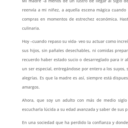
Mi madre -a menos de un lustro de llegar al siglo d
reenvía a mi niñez, a aquella escena mágica cuando
compras en momentos de estrechez económica. Hasta 
culinaria.
Hoy –cuando repaso su vida- veo su actuar como incre
sus hijos, sin pañales desechables, ni comidas prep
recuerdo haber estado sucio o desarreglado para ir al
un ser especial, entregándose por entero a los suyos,
alegrías. Es que la madre es así, siempre está dispu
amargos.
Ahora, que soy un adulto con más de medio siglo 
escucharla lúcida a su edad avanzada y saber de sus p
En una sociedad que ha perdido la confianza y donde p