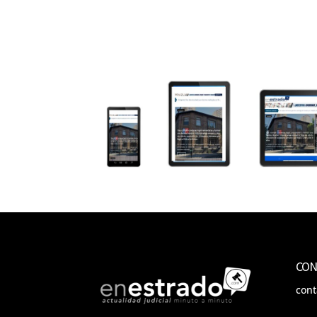
CON
con