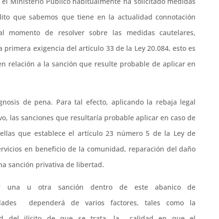
, el Ministerio Público habitualmente ha solicitado medidas
elito que sabemos que tiene en la actualidad connotación
al momento de resolver sobre las medidas cautelares,
 primera exigencia del artículo 33 de la Ley 20.084, esto es
n relación a la sanción que resulte probable de aplicar en
osis de pena. Para tal efecto, aplicando la rebaja legal
vo, las sanciones que resultaría probable aplicar en caso de
ellas que establece el artículo 23 número 5 de la Ley de
ervicios en beneficio de la comunidad, reparación del daño
a sanción privativa de libertad.
r una u otra sanción dentro de este abanico de
lidades dependerá de varios factores, tales como la
d del ilícito de que se trata, la calidad en que el