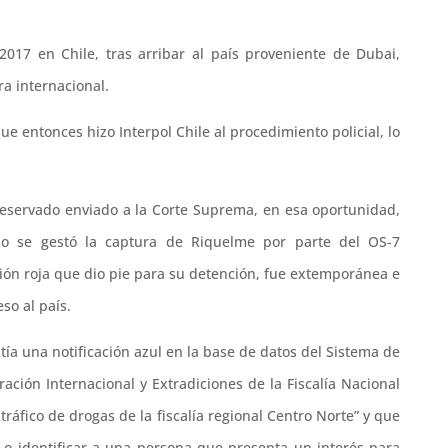
017 en Chile, tras arribar al país proveniente de Dubai,
a internacional.
 entonces hizo Interpol Chile al procedimiento policial, lo
 reservado enviado a la Corte Suprema, en esa oportunidad,
ómo se gestó la captura de Riquelme por parte del OS-7
ación roja que dio pie para su detención, fue extemporánea e
so al país.
tía una notificación azul en la base de datos del Sistema de
ión Internacional y Extradiciones de la Fiscalía Nacional
 tráfico de drogas de la fiscalía regional Centro Norte” y que
ar o identificar a una persona que presenta un interés para