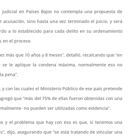
a judicial en Países Bajos no contempla una propuesta de
 acusación, sino hasta una vez terminado el juicio, y será
rdo a lo establecido para cada delito en su ordenamiento
s en el proceso.
 es más que 10 años y 8 meses”, detalló, recalcando que “en
o se le aplique la condena máxima, normalmente eso no
la pena”.
y con las cuales el Ministerio Público de ese país pretende
 agregó que “más del 75% de ellas fueron obtenidas con una
ormalmente- no pueden ser utilizadas como evidencia”.
dos y el problema que hay con eso es que, si tenemos una
s”, dijo, asegurando que “se está tratando de vincular una