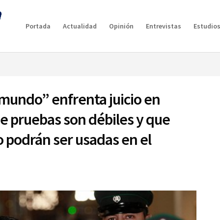
g plan for this site has expired.
Renew now
to avoid service d
Portada
Actualidad
Opinión
Entrevistas
Estudios
 mundo” enfrenta juicio en
e pruebas son débiles y que
 podrán ser usadas en el