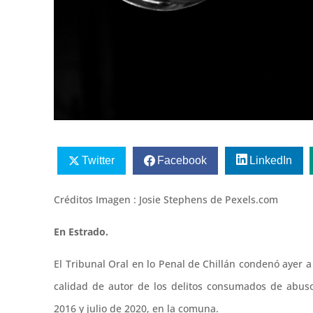
Twitter
Facebook
LinkedIn
Créditos Imagen : Josie Stephens de Pexels.com
En Estrado.
El Tribunal Oral en lo Penal de Chillán condenó ayer a 
calidad de autor de los delitos consumados de abuso
2016 y julio de 2020, en la comuna.