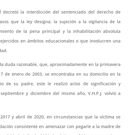
l decretó la interdicción del sentenciado del derecho de
sos que la ley designa; la sujeción a la vigilancia de la
miento de la pena principal y la inhabilitación absoluta
s ejercidos en ámbitos educacionales o que involucren una
dad.
toda duda razonable, que, aproximadamente en la primavera
 17 de enero de 2003, se encontraba en su domicilio en la
o de su padre, este le realizó actos de significación y
 septiembre y diciembre del mismo año, V.H.P.J. volvió a
017 y abril de 2020, en circunstancias que la víctima se
idación consistente en amenazar con pegarle a la madre de