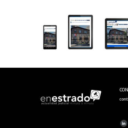
CON
con