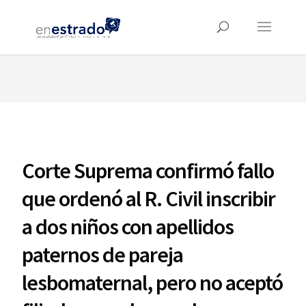
⚠️ Hosting plan for this site has expired.
Renew now
to
avoid service disruption.
Corte Suprema confirmó fallo
que ordenó al R. Civil inscribir
a dos niños con apellidos
paternos de pareja
lesbomaternal, pero no aceptó