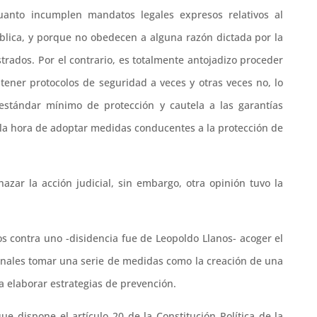
 cuanto incumplen mandatos legales expresos relativos al
ública, y porque no obedecen a alguna razón dictada por la
strados. Por el contrario, es totalmente antojadizo proceder
tener protocolos de seguridad a veces y otras veces no, lo
estándar mínimo de protección y cautela a las garantías
a la hora de adoptar medidas conducentes a la protección de
azar la acción judicial, sin embargo, otra opinión tuvo la
os contra uno -disidencia fue de Leopoldo Llanos- acoger el
ionales tomar una serie de medidas como la creación de una
a elaborar estrategias de prevención.
e dispone el artículo 20 de la Constitución Política de la