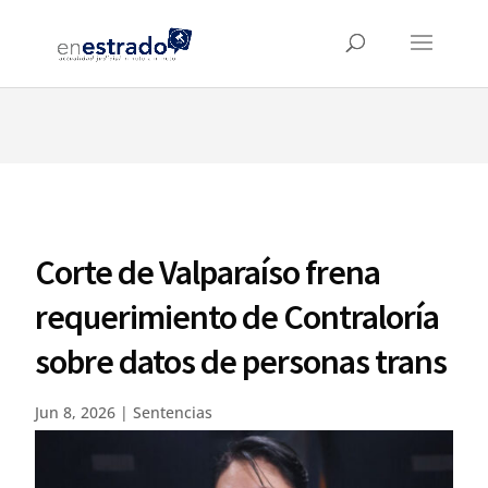
⚠️ Hosting plan for this site has expired.
Renew now
to
avoid service disruption.
Corte de Valparaíso frena
requerimiento de Contraloría
sobre datos de personas trans
Jun 8, 2026
|
Sentencias