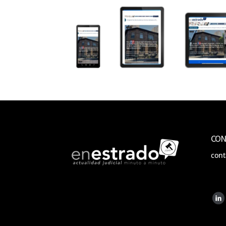
CON
con