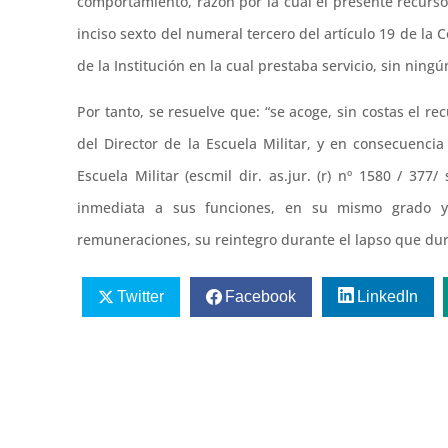
comportamiento, razón por la cual el presente recurso s
inciso sexto del numeral tercero del artículo 19 de la C
de la Institución en la cual prestaba servicio, sin nin
Por tanto, se resuelve que: “se acoge, sin costas el r
del Director de la Escuela Militar, y en consecuencia
Escuela Militar (escmil dir. as.jur. (r) nº 1580 / 37
inmediata a sus funciones, en su mismo grado y
remuneraciones, su reintegro durante el lapso que dur
Twitter
Facebook
LinkedIn