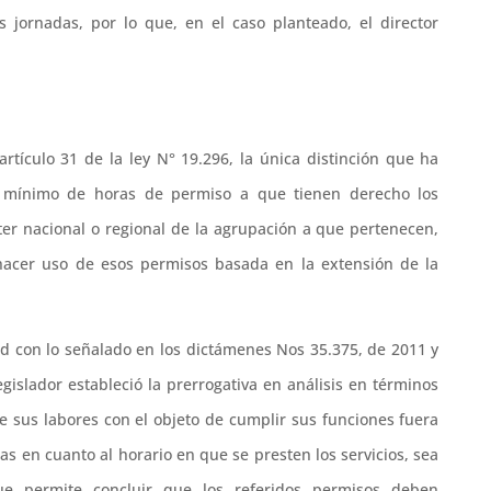
 jornadas, por lo que, en el caso planteado, el director
artículo 31 de la ley N° 19.296, la única distinción que ha
o mínimo de horas de permiso a que tienen derecho los
cter nacional o regional de la agrupación a que pertenecen,
 hacer uso de esos permisos basada en la extensión de la
ad con lo señalado en los dictámenes Nos 35.375, de 2011 y
egislador estableció la prerrogativa en análisis en términos
e sus labores con el objeto de cumplir sus funciones fuera
ias en cuanto al horario en que se presten los servicios, sea
que permite concluir que los referidos permisos deben