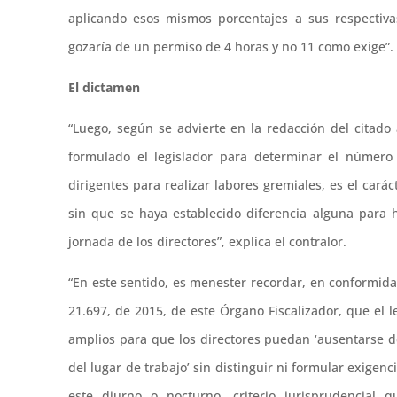
aplicando esos mismos porcentajes a sus respectivas
gozaría de un permiso de 4 horas y no 11 como exige”.
El dictamen
“Luego, según se advierte en la redacción del citado 
formulado el legislador para determinar el númer
dirigentes para realizar labores gremiales, es el cará
sin que se haya establecido diferencia alguna para
jornada de los directores”, explica el contralor.
“En este sentido, es menester recordar, en conformid
21.697, de 2015, de este Órgano Fiscalizador, que el l
amplios para que los directores puedan ‘ausentarse d
del lugar de trabajo’ sin distinguir ni formular exigenc
este diurno o nocturno, criterio jurisprudencial 