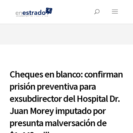
⚠️ Hosting plan for this site has expired.
Renew now
to
avoid service disruption.
Cheques en blanco: confirman
prisión preventiva para
exsubdirector del Hospital Dr.
Juan Morey imputado por
presunta malversación de